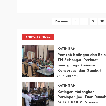
Paginasi
Previous
1
…
9
10
pos
BERITA LAINNYA
KATINGAN
Pemkab Katingan dan Bala
TN Sebangau Perkuat
Sinergi Jaga Kawasan
Konservasi dan Gambut
12 MEI 2026
KATINGAN
Katingan Matangkan
Persiapan Jadi Tuan Ruma
MTQH XXXIV Provinsi