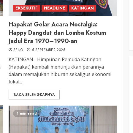
RDP DPRD dan Pemkab Katingan
EKSEKUTIF
HEADLINE
KATINGAN
adati
Soroti Krisis Air Bersih, Insentif
Hari
Nakes Hingga Ancaman
Hapakat Gelar Acara Nostalgia:
Sehat
Pencemaran Sungai
Happy Dangdut dan Lomba Kostum
TRIOKTA
11 MEI 2026
Jadul Era 1970–1990-an
SENO
5 SEPTEMBER 2025
KATINGAN– Himpunan Pemuda Katingan
a
(Hapakat) kembali menunjukkan perannya
dalam memajukan hiburan sekaligus ekonomi
lokal...
BACA SELENGKAPNYA
1 min read