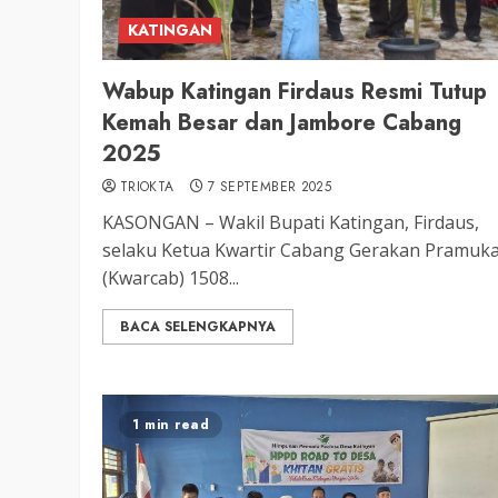
LEGISLATIF
KATINGAN
Ribuan Warga Katingan P
Halaman DPRD Rayakan 
Wabup Katingan Firdaus Resmi Tutup
Parlemen dengan Jalan 
Kemah Besar dan Jambore Cabang
SENO
18 OKTOBER 2025
2025
TRIOKTA
7 SEPTEMBER 2025
KASONGAN – Wakil Bupati Katingan, Firdaus,
selaku Ketua Kwartir Cabang Gerakan Pramuk
(Kwarcab) 1508...
BACA SELENGKAPNYA
1 min read