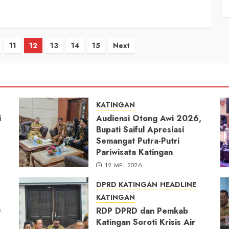
11
12
13
14
15
Next
KATINGAN
i
Audiensi Otong Awi 2026,
Bupati Saiful Apresiasi
Semangat Putra-Putri
Pariwisata Katingan
12 MEI 2026
DPRD KATINGAN
HEADLINE
KATINGAN
h
RDP DPRD dan Pemkab
Katingan Soroti Krisis Air