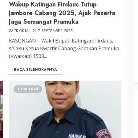
Wabup Katingan Firdaus Tutup
3 min read
Jambore Cabang 2025, Ajak Peserta
Jaga Semangat Pramuka
TRIOKTA
7 SEPTEMBER 2025
KATINGAN
atingan
KASONGAN – Wakil Bupati Katingan, Firdaus,
Insentif
Pemkab Katingan dan Balai TN
selaku Ketua Kwartir Cabang Gerakan Pramuka
Sebangau Perkuat Sinergi Jaga
(Kwarcab) 1508...
Kawasan Konservasi dan Gambut
TRIOKTA
12 MEI 2026
BACA SELENGKAPNYA
1 min read
3 min read
DPRD KATINGAN
HEADLINE
KATINGAN