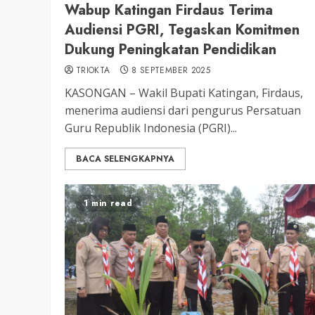
Wabup Katingan Firdaus Terima
3 min read
Audiensi PGRI, Tegaskan Komitmen
DPRD KATINGAN
HEADLINE
Dukung Peningkatan Pendidikan
KATINGAN
TRIOKTA
8 SEPTEMBER 2025
RDP DPRD dan Pemkab K
KASONGAN – Wakil Bupati Katingan, Firdaus,
Soroti Krisis Air Bersih, 
menerima audiensi dari pengurus Persatuan
Nakes Hingga Ancaman
Guru Republik Indonesia (PGRI)...
Pencemaran Sungai
TRIOKTA
11 MEI 2026
BACA SELENGKAPNYA
1 min read
2 min read
DPRD KATINGAN
HEADLINE