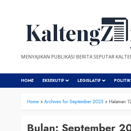
Skip
to
content
MENYAJIKAN PUBLIKASI BERITA SEPUTAR KALT
HOME
EKSEKUTIF
LEGISLATIF
POLITIK
Home
»
Archives for September 2025
»
Halaman 1
Bulan:
September 2