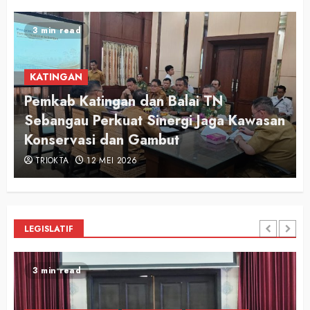
2 min read
KATINGAN
Audiensi Otong Awi 2026, Bupati Saiful
n
Apresiasi Semangat Putra-Putri
Pariwisata Katingan
TRIOKTA
12 MEI 2026
LEGISLATIF
2 min read