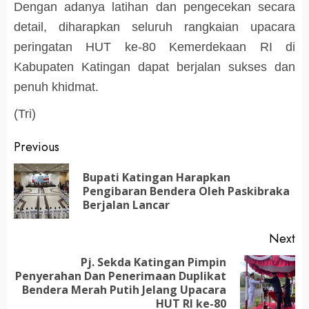
Dengan adanya latihan dan pengecekan secara
detail, diharapkan seluruh rangkaian upacara
peringatan HUT ke-80 Kemerdekaan RI di
Kabupaten Katingan dapat berjalan sukses dan
penuh khidmat.
(Tri)
Post
Previous
navigation
Bupati Katingan Harapkan
Pr
Pengibaran Bendera Oleh Paskibraka
po
Berjalan Lancar
Next
Pj. Sekda Katingan Pimpin
Penyerahan Dan Penerimaan Duplikat
Next
Bendera Merah Putih Jelang Upacara
post:
HUT RI ke-80