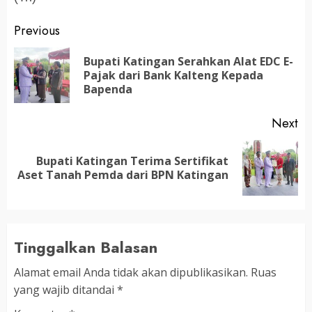
Post
Previous
navigation
Bupati Katingan Serahkan Alat EDC E-
Pr
Pajak dari Bank Kalteng Kepada
po
Bapenda
Next
Bupati Katingan Terima Sertifikat
Next
Aset Tanah Pemda dari BPN Katingan
post:
Tinggalkan Balasan
Alamat email Anda tidak akan dipublikasikan.
Ruas
yang wajib ditandai
*