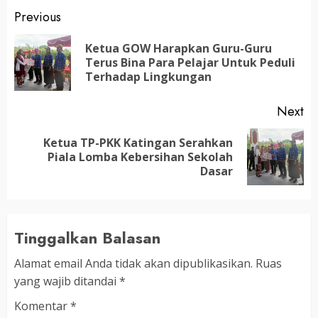
Post
Previous
navigation
Ketua GOW Harapkan Guru-Guru
Pr
Terus Bina Para Pelajar Untuk Peduli
po
Terhadap Lingkungan
Next
Ketua TP-PKK Katingan Serahkan
Next
Piala Lomba Kebersihan Sekolah
post:
Dasar
Tinggalkan Balasan
Alamat email Anda tidak akan dipublikasikan.
Ruas
yang wajib ditandai
*
Komentar
*