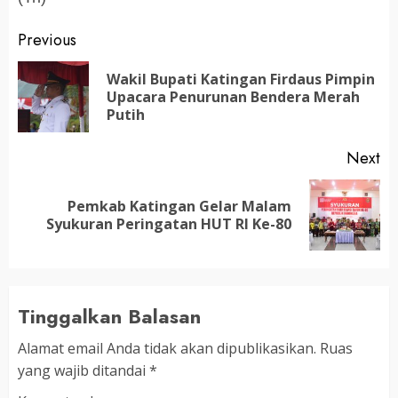
Post
Previous
navigation
Wakil Bupati Katingan Firdaus Pimpin
Pr
Upacara Penurunan Bendera Merah
po
Putih
Next
Pemkab Katingan Gelar Malam
Next
Syukuran Peringatan HUT RI Ke-80
post:
Tinggalkan Balasan
Alamat email Anda tidak akan dipublikasikan.
Ruas
yang wajib ditandai
*