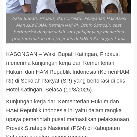
Wakil Bupati, Firdaus, dan Direktur Pelayanan Hak Asasi
Manusia (HAM) KemenHAM RI, Osbin Samosir, saat
berinterksi dengan salah satu pelajar yang menerima
program makan bergizi gratis di SDN 3 Kasongan Lama
KASONGAN – Wakil Bupati Katingan, Firdaus,
menerima kunjungan kerja dari Kementerian
Hukum dan HAM Republik Indonesia (KemenHAM
RI) di Sekolah Rakyat (SR) yang berlokasi di eks
Hotel Katingan, Selasa (19/8/2025).
Kunjungan kerja dari Kementerian Hukum dan
HAM Republik Indonesia ini yaitu dalam rangka
upaya pemerintah pusat memastikan pelaksanaan
Proyek Strategis Nasional (PSN) di Kabupaten