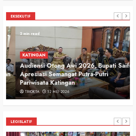
EKSEKUTIF
2 min read
KATINGAN
Audiensi Otong Awi 2026, Bupati Saiful
n
Apresiasi Semangat Putra-Putri
Pariwisata Katingan
TRIOKTA
12 MEI 2026
LEGISLATIF