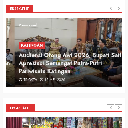
EKSEKUTIF
2 min read
KATINGAN
Audiensi Otong Awi 2026, Bupati Saiful
n
Apresiasi Semangat Putra-Putri
Pariwisata Katingan
TRIOKTA
12 MEI 2026
LEGISLATIF
2 min read