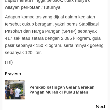
dapat merata hingga pelosok, tidak hanya di
wilayah perkotaan,”Tuturnya.
Adapun komoditas yang dijual dalam kegiatan
tersebut cukup beragam, yakni beras Stabilisasi
Pasokan dan Harga Pangan (SPHP) sebanyak
417 sak atau setara dengan 2.085 kilogram, gula
pasir sebanyak 150 kilogram, serta minyak goreng
sebanyak 120 liter.
(Tri)
Post
Previous
navigation
Pemkab Katingan Gelar Gerakan
Pr
Pangan Murah di Pulau Malan
po
Next