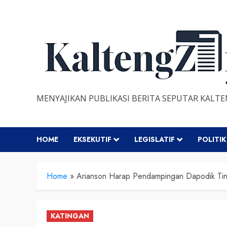
Skip
to
content
MENYAJIKAN PUBLIKASI BERITA SEPUTAR KALT
HOME
EKSEKUTIF
LEGISLATIF
POLITIK
Home
»
Arianson Harap Pendampingan Dapodik Ti
KATINGAN