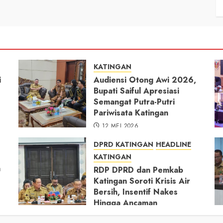
KATINGAN
i
Audiensi Otong Awi 2026,
Bupati Saiful Apresiasi
Semangat Putra-Putri
Pariwisata Katingan
12 MEI 2026
DPRD KATINGAN
HEADLINE
KATINGAN
h
RDP DPRD dan Pemkab
Katingan Soroti Krisis Air
Bersih, Insentif Nakes
Hingga Ancaman
Pencemaran Sungai