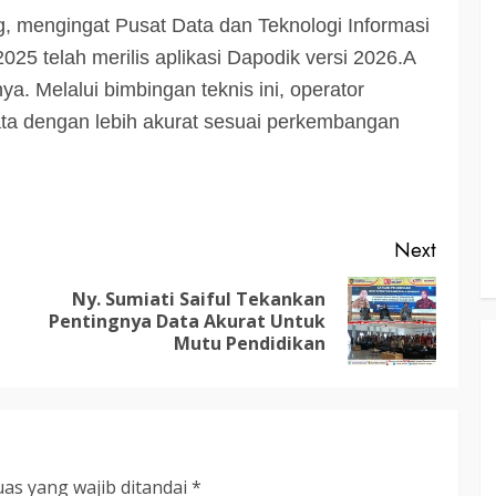
, mengingat Pusat Data dan Teknologi Informasi
3 min read
5 telah merilis aplikasi Dapodik versi 2026.A
. Melalui bimbingan teknis ini, operator
KATINGAN
atingan
a dengan lebih akurat sesuai perkembangan
Insentif
Pemkab Katingan dan Balai TN
Sebangau Perkuat Sinergi Jaga
Kawasan Konservasi dan Gambut
Next
TRIOKTA
12 MEI 2026
Ny. Sumiati Saiful Tekankan
Previous
Next
Pentingnya Data Akurat Untuk
post:
post:
Mutu Pendidikan
3 min read
DPRD KATINGAN
HEADLINE
KATINGAN
as yang wajib ditandai
*