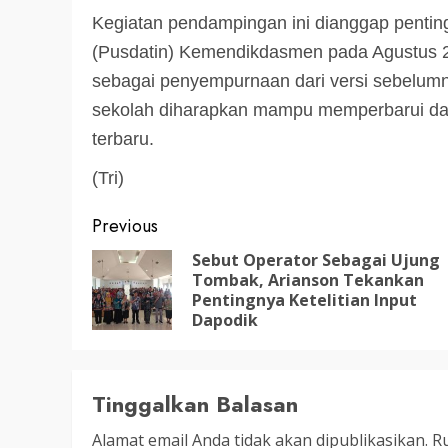
Kegiatan pendampingan ini dianggap penting
3 min read
DPRD KATINGAN
HEADLINE
(Pusdatin) Kemendikdasmen pada Agustus 202
KATINGAN
sebagai penyempurnaan dari versi sebelumnya
RDP DPRD dan Pemkab K
sekolah diharapkan mampu memperbarui dat
Soroti Krisis Air Bersih, 
terbaru.
Nakes Hingga Ancaman
(Tri)
Pencemaran Sungai
Post
Previous
TRIOKTA
11 MEI 2026
navigation
Sebut Operator Sebagai Ujung
Tombak, Arianson Tekankan
Pentingnya Ketelitian Input
Dapodik
2 min read
Tinggalkan Balasan
DPRD KATINGAN
HEADLINE
Alamat email Anda tidak akan dipublikasikan.
Ru