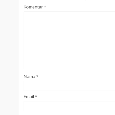
LEGISLATIF
Komentar
*
Ribuan Warga Katingan P
Halaman DPRD Rayakan 
Parlemen dengan Jalan 
SENO
18 OKTOBER 2025
Nama
*
Email
*