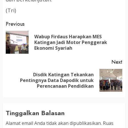
(Tri)
Post
Previous
navigation
Wabup Firdaus Harapkan MES
Pr
Katingan Jadi Motor Penggerak
po
Ekonomi Syariah
Next
Disdik Katingan Tekankan
Next
Pentingnya Data Dapodik untuk
post:
Perencanaan Pendidikan
Tinggalkan Balasan
Alamat email Anda tidak akan dipublikasikan.
Ruas