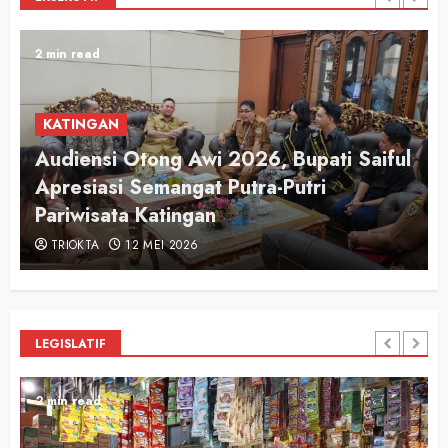
2 min read
KATINGAN
Audiensi Otong Awi 2026, Bupati Saiful
n
Apresiasi Semangat Putra-Putri
Pariwisata Katingan
TRIOKTA
12 MEI 2026
LEGISLATIF
2 min read