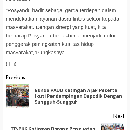
“Posyandu hadir sebagai garda terdepan dalam
mendekatkan layanan dasar lintas sektor kepada
masyarakat. Dengan sinergi yang kuat, kita
berharap Posyandu benar-benar menjadi motor
penggerak peningkatan kualitas hidup
masyarakat,”Pungkasnya.
(Tri)
Post
Previous
navigation
Bunda PAUD Katingan Ajak Peserta
Pr
Ikuti Pendampingan Dapodik Dengan
po
Sungguh-Sungguh
Next
TP-PKK Katingan Dorong Penguatan