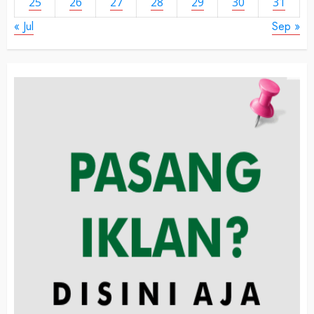
25
26
27
28
29
30
31
« Jul
Sep »