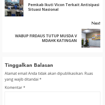
navigation
Pemkab Ikuti Vicon Terkait Antisipasi
Pr
Situasi Nasional
po
Next
WABUP FIRDAUS TUTUP MUSDA V
Next
MDAHK KATINGAN
post:
Tinggalkan Balasan
Alamat email Anda tidak akan dipublikasikan.
Ruas
yang wajib ditandai
*
Komentar
*