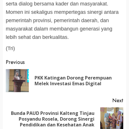
serta dialog bersama kader dan masyarakat.
Momen ini sekaligus mempertegas sinergi antara
pemerintah provinsi, pemerintah daerah, dan
masyarakat dalam membangun generasi yang
lebih sehat dan berkualitas.
(Tri)
Post
Previous
navigation
PKK Katingan Dorong Perempuan
Pr
Melek Investasi Emas Digital
po
Next
Bunda PAUD Provinsi Kalteng Tinjau
Next
Posyandu Rosela, Dorong Sinergi
post:
Pendidikan dan Kesehatan Anak