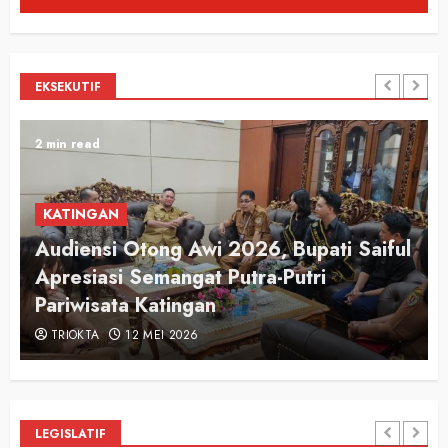
EKSEKUTIF
2 min read
KATINGAN
Audiensi Otong Awi 2026, Bupati Saiful
n
Apresiasi Semangat Putra-Putri
Pariwisata Katingan
TRIOKTA
12 MEI 2026
LEGISLATIF