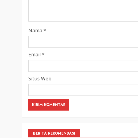
LEGISLATIF
Ribuan Warga Katingan P
Halaman DPRD Rayakan 
Parlemen dengan Jalan 
Nama
*
SENO
18 OKTOBER 2025
Email
*
Situs Web
BERITA REKOMENDASI