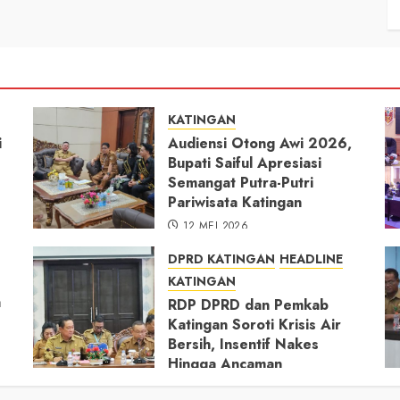
KATINGAN
i
Audiensi Otong Awi 2026,
Bupati Saiful Apresiasi
Semangat Putra-Putri
Pariwisata Katingan
12 MEI 2026
DPRD KATINGAN
HEADLINE
KATINGAN
h
RDP DPRD dan Pemkab
Katingan Soroti Krisis Air
Bersih, Insentif Nakes
Hingga Ancaman
Pencemaran Sungai