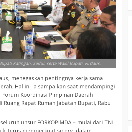
pati Katingan, Saiful, serta Wakil Bupati, Firdaus.
daus, menegaskan pentingnya kerja sama
aerah. Hal ini ia sampaikan saat mendampingi
t Forum Koordinasi Pimpinan Daerah
di Ruang Rapat Rumah Jabatan Bupati, Rabu
 seluruh unsur FORKOPIMDA – mulai dari TNI,
ntuk terus memperkuat sinergi dalam