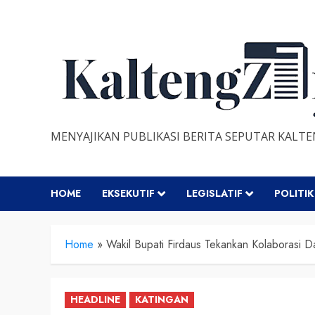
Skip
to
content
MENYAJIKAN PUBLIKASI BERITA SEPUTAR KALT
HOME
EKSEKUTIF
LEGISLATIF
POLITIK
Home
»
Wakil Bupati Firdaus Tekankan Kolaborasi 
HEADLINE
KATINGAN