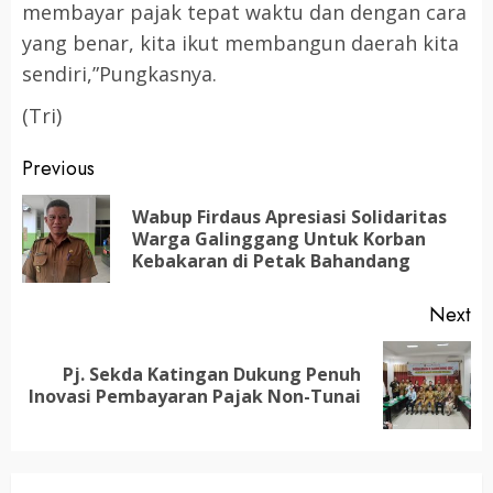
membayar pajak tepat waktu dan dengan cara
yang benar, kita ikut membangun daerah kita
sendiri,”Pungkasnya.
(Tri)
Post
Previous
navigation
Wabup Firdaus Apresiasi Solidaritas
Pr
Warga Galinggang Untuk Korban
po
Kebakaran di Petak Bahandang
Next
Pj. Sekda Katingan Dukung Penuh
Next
Inovasi Pembayaran Pajak Non-Tunai
post: