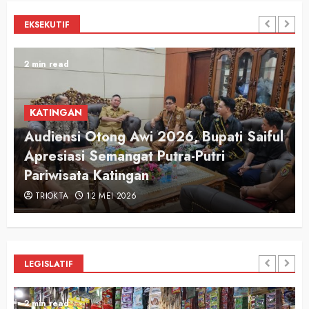
EKSEKUTIF
2 min read
KATINGAN
Audiensi Otong Awi 2026, Bupati Saiful
n
Apresiasi Semangat Putra-Putri
Pariwisata Katingan
TRIOKTA
12 MEI 2026
LEGISLATIF
2 min read