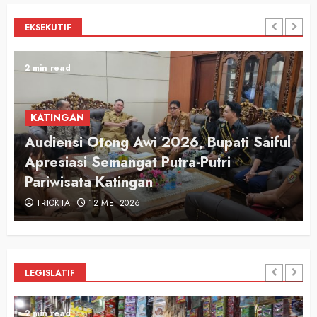
EKSEKUTIF
2 min read
KATINGAN
Audiensi Otong Awi 2026, Bupati Saiful
n
Apresiasi Semangat Putra-Putri
Pariwisata Katingan
TRIOKTA
12 MEI 2026
LEGISLATIF
2 min read