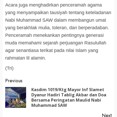
Acara juga menghadirkan penceramah agama
yang menyampaikan tausiyah tentang keteladanan
Nabi Muhammad SAW dalam membangun umat
yang berakhlak mulia, toleran, dan berperadaban.
Penceramah menekankan pentingnya generasi
muda memahami sejarah perjuangan Rasulullah
agar senantiasa terikat pada nilai Islam yang
rahmatan lil alamin.
(Tri)
Post
Previous
navigation
Kasdim 1019/Ktg Mayor Inf Slamet
Dyanur Hadiri Tablig Akbar dan Doa
Pr
Bersama Peringatan Maulid Nabi
po
Muhammad SAW
Next