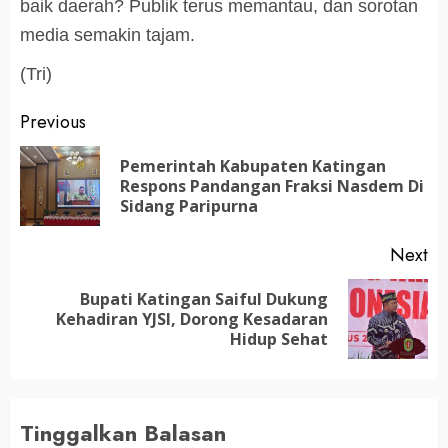
baik daerah? Publik terus memantau, dan sorotan
media semakin tajam.
(Tri)
Post
Previous
navigation
Pemerintah Kabupaten Katingan
Pr
Respons Pandangan Fraksi Nasdem Di
po
Sidang Paripurna
Next
Bupati Katingan Saiful Dukung
Next
Kehadiran YJSI, Dorong Kesadaran
post:
Hidup Sehat
Tinggalkan Balasan