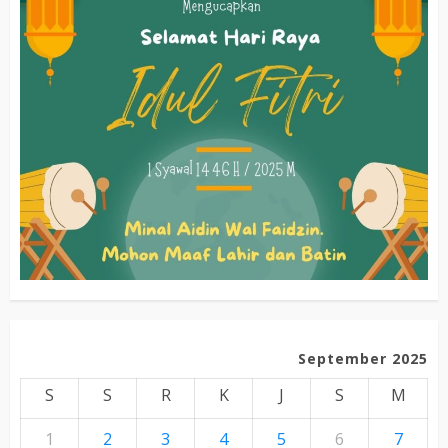
September 2025
S
S
R
K
J
S
M
1
2
3
4
5
6
7