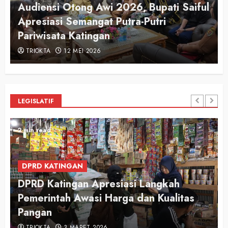
Audiensi Otong Awi 2026, Bupati Saiful
n
Apresiasi Semangat Putra-Putri
Pariwisata Katingan
TRIOKTA
12 MEI 2026
LEGISLATIF
2 min read
DPRD KATINGAN
DPRD Katingan Apresiasi Langkah
Pemerintah Awasi Harga dan Kualitas
Pangan
TRIOKTA
3 MARET 2026