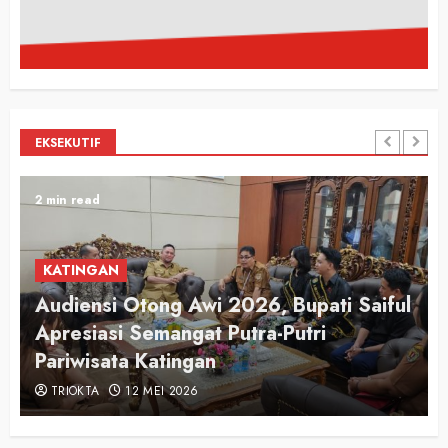
EKSEKUTIF
2 min read
KATINGAN
Audiensi Otong Awi 2026, Bupati Saiful
n
Apresiasi Semangat Putra-Putri
Pariwisata Katingan
TRIOKTA
12 MEI 2026