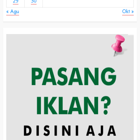
29
30
« Agu
Okt »