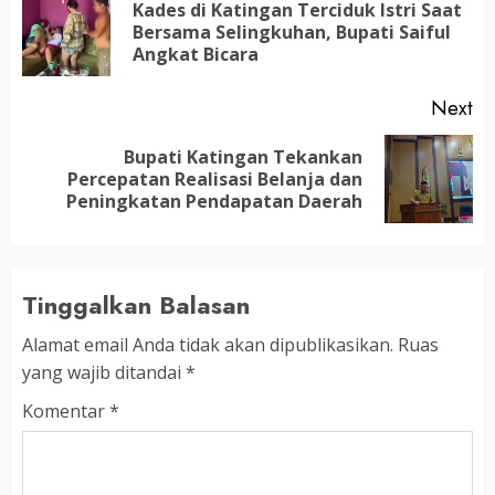
navigation
Kades di Katingan Terciduk Istri Saat
Pr
Bersama Selingkuhan, Bupati Saiful
po
Angkat Bicara
Next
Bupati Katingan Tekankan
Next
Percepatan Realisasi Belanja dan
post:
Peningkatan Pendapatan Daerah
Tinggalkan Balasan
Alamat email Anda tidak akan dipublikasikan.
Ruas
yang wajib ditandai
*
Komentar
*