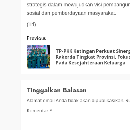
strategis dalam mewujudkan visi pembangun
3 min read
DPRD KATINGAN
HEADLINE
sosial dan pemberdayaan masyarakat.
KATINGAN
(Tri)
RDP DPRD dan Pemkab K
Post
Previous
Soroti Krisis Air Bersih, 
Nakes Hingga Ancaman
navigation
TP-PKK Katingan Perkuat Siner
Pencemaran Sungai
Rakerda Tingkat Provinsi, Foku
Pada Kesejahteraan Keluarga
TRIOKTA
11 MEI 2026
Tinggalkan Balasan
Alamat email Anda tidak akan dipublikasikan.
Ru
Komentar
*
2 min read
DPRD KATINGAN
HEADLINE