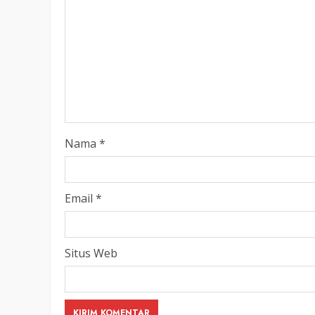
LEGISLATIF
Ribuan Warga Katingan P
Halaman DPRD Rayakan 
Parlemen dengan Jalan 
SENO
18 OKTOBER 2025
Nama
*
Email
*
Situs Web