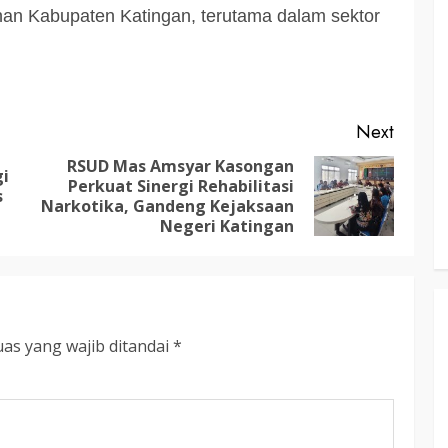
an Kabupaten Katingan, terutama dalam sektor
3 min read
KATINGAN
atingan
Next
Insentif
Pemkab Katingan dan Balai TN
Sebangau Perkuat Sinergi Jaga
RSUD Mas Amsyar Kasongan
gi
Perkuat Sinergi Rehabilitasi
Previous
Next
Kawasan Konservasi dan Gambut
s
Narkotika, Gandeng Kejaksaan
post:
post:
TRIOKTA
12 MEI 2026
Negeri Katingan
as yang wajib ditandai
*
3 min read
DPRD KATINGAN
HEADLINE
KATINGAN