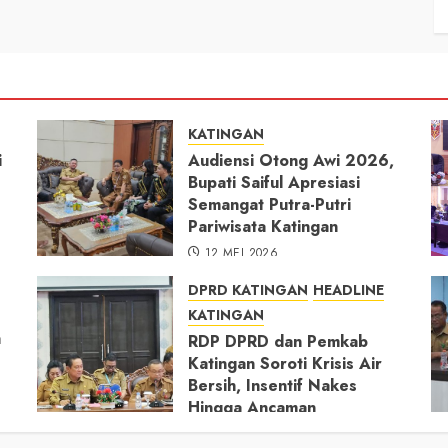
KATINGAN
i
Audiensi Otong Awi 2026,
Bupati Saiful Apresiasi
Semangat Putra-Putri
Pariwisata Katingan
12 MEI 2026
DPRD KATINGAN
HEADLINE
KATINGAN
h
RDP DPRD dan Pemkab
Katingan Soroti Krisis Air
Bersih, Insentif Nakes
Hingga Ancaman
Pencemaran Sungai