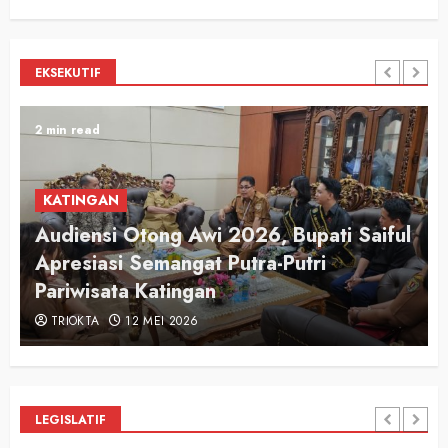
EKSEKUTIF
2 min read
KATINGAN
Audiensi Otong Awi 2026, Bupati Saiful
n
Apresiasi Semangat Putra-Putri
Pariwisata Katingan
TRIOKTA
12 MEI 2026
LEGISLATIF