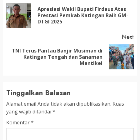
navigation
Apresiasi Wakil Bupati Firdaus Atas
Pr
Prestasi Pemkab Katingan Raih GM-
po
DTGI 2025
Next
TNI Terus Pantau Banjir Musiman di
Next
Katingan Tengah dan Sanaman
post:
Mantikei
Tinggalkan Balasan
Alamat email Anda tidak akan dipublikasikan.
Ruas
yang wajib ditandai
*
Komentar
*