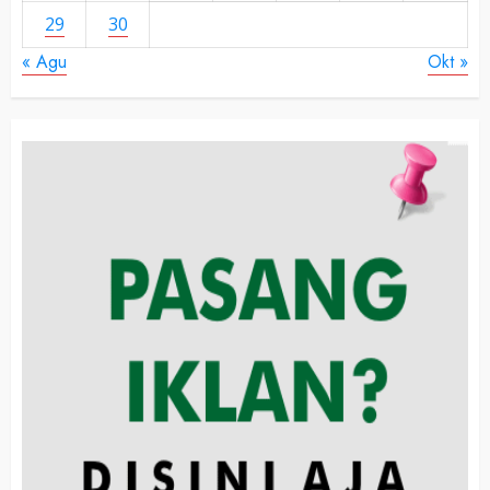
29
30
« Agu
Okt »