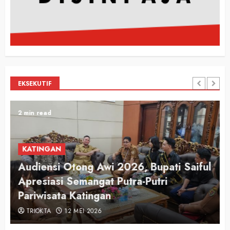
EKSEKUTIF
2 min read
KATINGAN
Audiensi Otong Awi 2026, Bupati Saiful
n
Apresiasi Semangat Putra-Putri
Pariwisata Katingan
TRIOKTA
12 MEI 2026