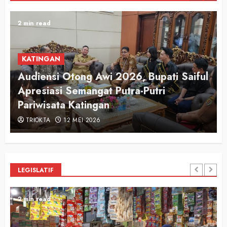
2 min read
KATINGAN
Audiensi Otong Awi 2026, Bupati Saiful
n
Apresiasi Semangat Putra-Putri
Pariwisata Katingan
TRIOKTA
12 MEI 2026
LEGISLATIF
2 min read