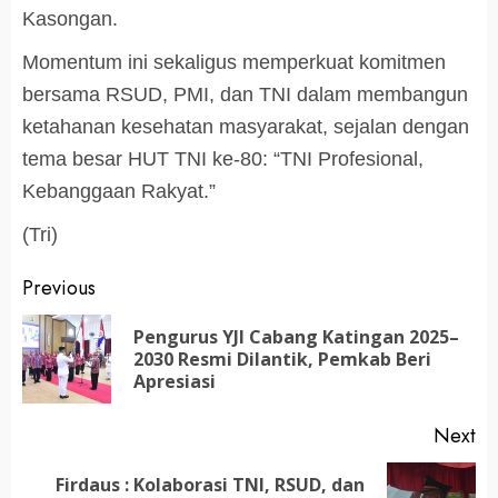
Kasongan.
Momentum ini sekaligus memperkuat komitmen
bersama RSUD, PMI, dan TNI dalam membangun
ketahanan kesehatan masyarakat, sejalan dengan
tema besar HUT TNI ke-80: “TNI Profesional,
Kebanggaan Rakyat.”
(Tri)
Post
Previous
navigation
Pengurus YJI Cabang Katingan 2025–
Pr
2030 Resmi Dilantik, Pemkab Beri
po
Apresiasi
Next
Firdaus : Kolaborasi TNI, RSUD, dan