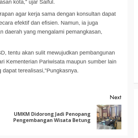
an kota,” ujar Saiful.
3 min read
arapan agar kerja sama dengan konsultan dapat
ra efektif dan efisien. Namun, ia juga
KATINGAN
an daerah yang mengalami pemangkasan,
atingan
Insentif
Pemkab Katingan dan Balai TN
Sebangau Perkuat Sinergi Jaga
, tentu akan sulit mewujudkan pembangunan
Kawasan Konservasi dan Gambut
dari Kementerian Pariwisata maupun sumber lain
TRIOKTA
12 MEI 2026
 dapat terealisasi,”Pungkasnya.
Next
UMKM Didorong Jadi Penopang
Previous
Next
3 min read
DPRD KATINGAN
HEADLINE
Pengembangan Wisata Betung
post:
post:
KATINGAN