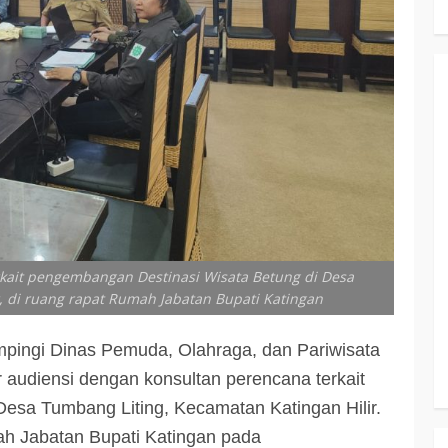
rkait pengembangan Destinasi Wisata Betung di Desa
, di ruang rapat Rumah Jabatan Bupati Katingan
pingi Dinas Pemuda, Olahraga, dan Pariwisata
 audiensi dengan konsultan perencana terkait
esa Tumbang Liting, Kecamatan Katingan Hilir.
ah Jabatan Bupati Katingan pada