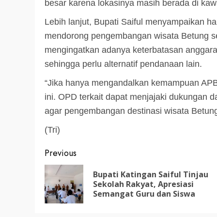
besar karena lokasinya masih berada di kawas
3 min read
DPRD KATINGAN
HEADLINE
Lebih lanjut, Bupati Saiful menyampaikan h
mendorong pengembangan wisata Betung seca
KATINGAN
mengingatkan adanya keterbatasan anggar
RDP DPRD dan Pemkab K
sehingga perlu alternatif pendanaan lain.
Soroti Krisis Air Bersih, 
Nakes Hingga Ancaman
“Jika hanya mengandalkan kemampuan APBD
Pencemaran Sungai
ini. OPD terkait dapat menjajaki dukungan 
TRIOKTA
11 MEI 2026
agar pengembangan destinasi wisata Betung
(Tri)
Post
Previous
navigation
Bupati Katingan Saiful Tinjau
Sekolah Rakyat, Apresiasi
2 min read
Semangat Guru dan Siswa
DPRD KATINGAN
HEADLINE