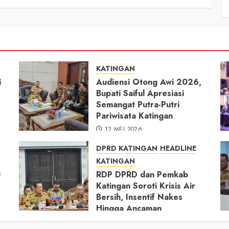
KATINGAN
i
Audiensi Otong Awi 2026,
Bupati Saiful Apresiasi
Semangat Putra-Putri
Pariwisata Katingan
12 MEI 2026
DPRD KATINGAN
HEADLINE
KATINGAN
h
RDP DPRD dan Pemkab
Katingan Soroti Krisis Air
Bersih, Insentif Nakes
Hingga Ancaman
Pencemaran Sungai