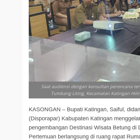
Saat audiensi dengan konsultan perencana te
Tumbang Liting, Kecamatan Katingan Hilir
KASONGAN – Bupati Katingan, Saiful, didam
(Disporapar) Kabupaten Katingan menggelar
pengembangan Destinasi Wisata Betung di D
Pertemuan berlangsung di ruang rapat Rum