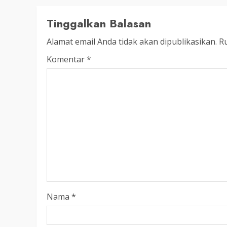
LEGISLATIF
Ribuan Warga Katingan P
Tinggalkan Balasan
Halaman DPRD Rayakan 
Alamat email Anda tidak akan dipublikasikan.
Ru
Parlemen dengan Jalan 
Komentar
*
SENO
18 OKTOBER 2025
Nama
*