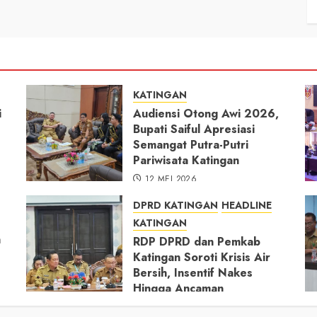
KATINGAN
i
Audiensi Otong Awi 2026,
Bupati Saiful Apresiasi
Semangat Putra-Putri
Pariwisata Katingan
12 MEI 2026
DPRD KATINGAN
HEADLINE
KATINGAN
h
RDP DPRD dan Pemkab
Katingan Soroti Krisis Air
Bersih, Insentif Nakes
Hingga Ancaman
Pencemaran Sungai