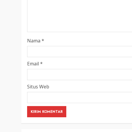
LEGISLATIF
Ribuan Warga Katingan P
Halaman DPRD Rayakan 
Parlemen dengan Jalan 
SENO
18 OKTOBER 2025
Nama
*
Email
*
Situs Web