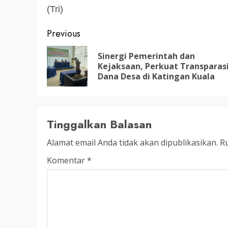
(Tri)
3 min read
DPRD KATINGAN
HEADLINE
Post
Previous
KATINGAN
navigation
RDP DPRD dan Pemkab K
Sinergi Pemerintah dan
Kejaksaan, Perkuat Transparas
Soroti Krisis Air Bersih, 
Dana Desa di Katingan Kuala
Nakes Hingga Ancaman
Pencemaran Sungai
TRIOKTA
11 MEI 2026
Tinggalkan Balasan
Alamat email Anda tidak akan dipublikasikan.
Ru
Komentar
*
2 min read
DPRD KATINGAN
HEADLINE