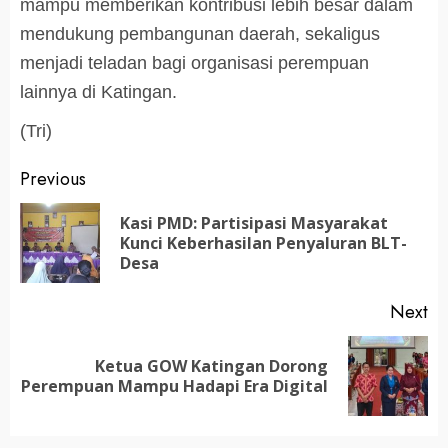
mampu memberikan kontribusi lebih besar dalam
mendukung pembangunan daerah, sekaligus
menjadi teladan bagi organisasi perempuan
lainnya di Katingan.
(Tri)
Post
Previous
navigation
Kasi PMD: Partisipasi Masyarakat
Pr
Kunci Keberhasilan Penyaluran BLT-
po
Desa
Next
Ketua GOW Katingan Dorong
Next
Perempuan Mampu Hadapi Era Digital
post: