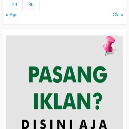
29
30
« Agu
Okt »