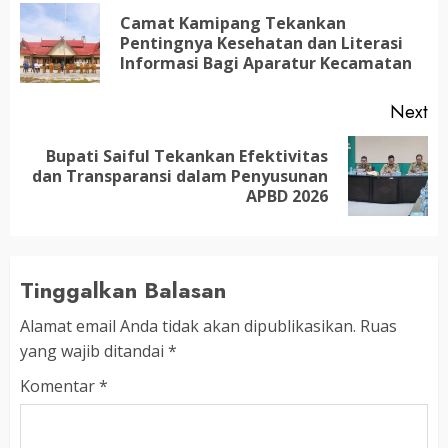
navigation
Camat Kamipang Tekankan
Pr
Pentingnya Kesehatan dan Literasi
po
Informasi Bagi Aparatur Kecamatan
Next
Bupati Saiful Tekankan Efektivitas
Next
dan Transparansi dalam Penyusunan
post:
APBD 2026
Tinggalkan Balasan
Alamat email Anda tidak akan dipublikasikan.
Ruas
yang wajib ditandai
*
Komentar
*