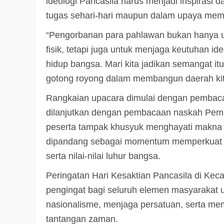
ideologi Pancasila harus menjadi inspirasi 
tugas sehari-hari maupun dalam upaya me
3 min read
DPRD KATINGAN
HEADLINE
“Pengorbanan para pahlawan bukan hanya 
KATINGAN
fisik, tetapi juga untuk menjaga keutuhan i
RDP DPRD dan Pemkab K
hidup bangsa. Mari kita jadikan semangat it
Soroti Krisis Air Bersih, 
gotong royong dalam membangun daerah kit
Nakes Hingga Ancaman
Pencemaran Sungai
Rangkaian upacara dimulai dengan pembacaa
dilanjutkan dengan pembacaan naskah Pem
TRIOKTA
11 MEI 2026
peserta tampak khusyuk menghayati makna p
dipandang sebagai momentum memperkuat k
serta nilai-nilai luhur bangsa.
Peringatan Hari Kesaktian Pancasila di Kec
pengingat bagi seluruh elemen masyarakat
2 min read
nasionalisme, menjaga persatuan, serta mem
DPRD KATINGAN
HEADLINE
tantangan zaman.