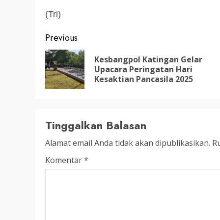
LEGISLATIF
(Tri)
Ribuan Warga Katingan P
Halaman DPRD Rayakan 
Post
Previous
Parlemen dengan Jalan 
navigation
Kesbangpol Katingan Gelar
SENO
18 OKTOBER 2025
Upacara Peringatan Hari
Kesaktian Pancasila 2025
Tinggalkan Balasan
Alamat email Anda tidak akan dipublikasikan.
Ru
Komentar
*