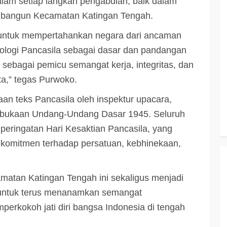
dalam setiap langkah pengabdian, baik dalam
mbangun Kecamatan Katingan Tengah.
3 min read
untuk mempertahankan negara dari ancaman
deologi Pancasila sebagai dasar dan pandangan
KATINGAN
atingan
u sebagai pemicu semangat kerja, integritas, dan
Insentif
Pemkab Katingan dan Balai TN
a,” tegas Purwoko.
Sebangau Perkuat Sinergi Jaga
Kawasan Konservasi dan Gambut
n teks Pancasila oleh inspektur upacara,
bukaan Undang-Undang Dasar 1945. Seluruh
TRIOKTA
12 MEI 2026
eringatan Hari Kesaktian Pancasila, yang
omitmen terhadap persatuan, kebhinekaan,
amatan Katingan Tengah ini sekaligus menjadi
 untuk terus menanamkan semangat
3 min read
DPRD KATINGAN
HEADLINE
perkokoh jati diri bangsa Indonesia di tengah
KATINGAN