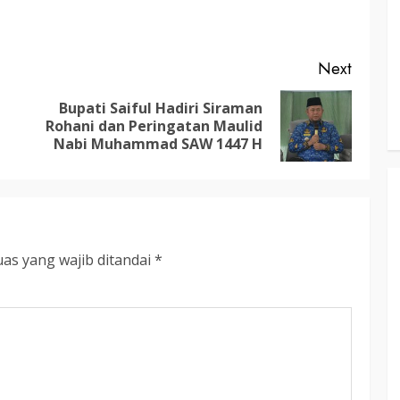
RDP DPRD dan Pemkab Katingan
adati
Soroti Krisis Air Bersih, Insentif
Hari
Nakes Hingga Ancaman
Next
Sehat
Pencemaran Sungai
Bupati Saiful Hadiri Siraman
TRIOKTA
11 MEI 2026
Previous
Next
Rohani dan Peringatan Maulid
post:
post:
Nabi Muhammad SAW 1447 H
as yang wajib ditandai
*