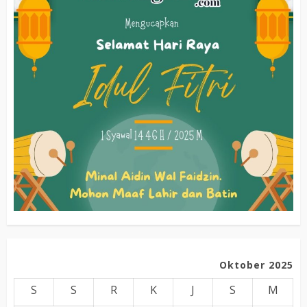
Oktober 2025
S
S
R
K
J
S
M