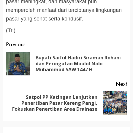
pasar meningkat, dan masyarakat pun
memperoleh manfaat dari terciptanya lingkungan
pasar yang sehat serta kondusif.
(Tri)
Post
Previous
navigation
Bupati Saiful Hadiri Siraman Rohani
Pr
dan Peringatan Maulid Nabi
po
Muhammad SAW 1447 H
Next
Satpol PP Katingan Lanjutkan
Next
Penertiban Pasar Kereng Pangi,
post:
Fokuskan Penertiban Area Drainase