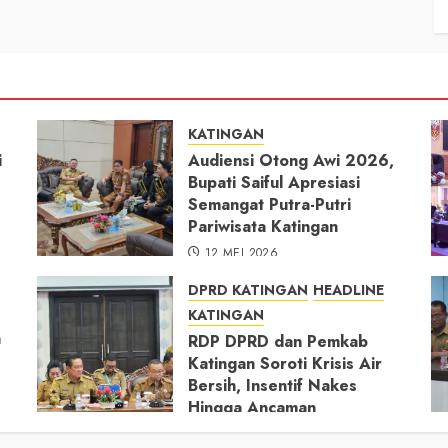
KATINGAN
i
Audiensi Otong Awi 2026,
Bupati Saiful Apresiasi
Semangat Putra-Putri
Pariwisata Katingan
12 MEI 2026
DPRD KATINGAN
HEADLINE
KATINGAN
h
RDP DPRD dan Pemkab
Katingan Soroti Krisis Air
Bersih, Insentif Nakes
Hingga Ancaman
Pencemaran Sungai