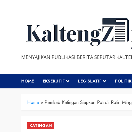
Skip
to
content
MENYAJIKAN PUBLIKASI BERITA SEPUTAR KALT
HOME
EKSEKUTIF
LEGISLATIF
POLITIK
Home
»
Pemkab Katingan Siapkan Patroli Rutin Min
KATINGAN