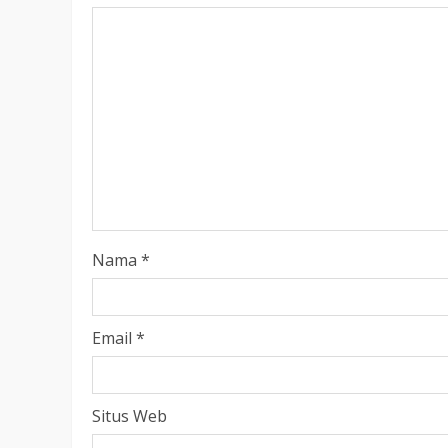
LEGISLATIF
Ribuan Warga Katingan P
Halaman DPRD Rayakan 
Parlemen dengan Jalan 
SENO
18 OKTOBER 2025
Nama
*
Email
*
Situs Web