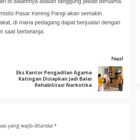
ran di dalamnya adalah tanggung jawab bersama.
3 min read
timistis Pasar Kereng Pangi akan semakin
rakat, di mana pedagang dapat berjualan dengan
 saat berbelanja.
KATINGAN
atingan
Insentif
Pemkab Katingan dan Balai TN
Sebangau Perkuat Sinergi Jaga
Next
Kawasan Konservasi dan Gambut
TRIOKTA
12 MEI 2026
Eks Kantor Pengadilan Agama
Previous
Next
Katingan Disiapkan Jadi Balai
post:
post:
Rehabilitasi Narkotika
3 min read
DPRD KATINGAN
HEADLINE
as yang wajib ditandai
*
KATINGAN