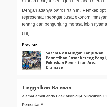
ekonomi rakyat, sehingga menjaga keteratu
3 min read
DPRD KATINGAN
HEADLINE
Dengan adanya patroli rutin ini, Pemkab op
representatif sebagai pusat ekonomi masya
KATINGAN
tenang dan pengunjung merasa lebih nyaman
RDP DPRD dan Pemkab K
Soroti Krisis Air Bersih, 
(Tri)
Nakes Hingga Ancaman
Post
Previous
Pencemaran Sungai
navigation
Satpol PP Katingan Lanjutkan
TRIOKTA
11 MEI 2026
Penertiban Pasar Kereng Pangi,
Fokuskan Penertiban Area
Drainase
Tinggalkan Balasan
2 min read
Alamat email Anda tidak akan dipublikasikan.
Ru
DPRD KATINGAN
HEADLINE
Komentar
*