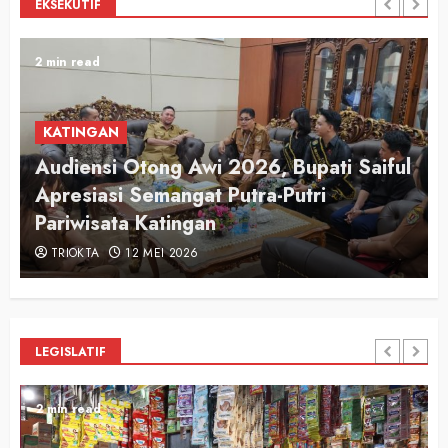
EKSEKUTIF
2 min read
KATINGAN
Audiensi Otong Awi 2026, Bupati Saiful
n
Apresiasi Semangat Putra-Putri
Pariwisata Katingan
TRIOKTA
12 MEI 2026
LEGISLATIF
2 min read