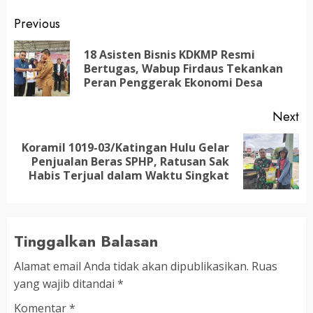
Post
Previous
navigation
18 Asisten Bisnis KDKMP Resmi
Pr
Bertugas, Wabup Firdaus Tekankan
po
Peran Penggerak Ekonomi Desa
Next
Koramil 1019-03/Katingan Hulu Gelar
Next
Penjualan Beras SPHP, Ratusan Sak
post:
Habis Terjual dalam Waktu Singkat
Tinggalkan Balasan
Alamat email Anda tidak akan dipublikasikan.
Ruas
yang wajib ditandai
*
Komentar
*