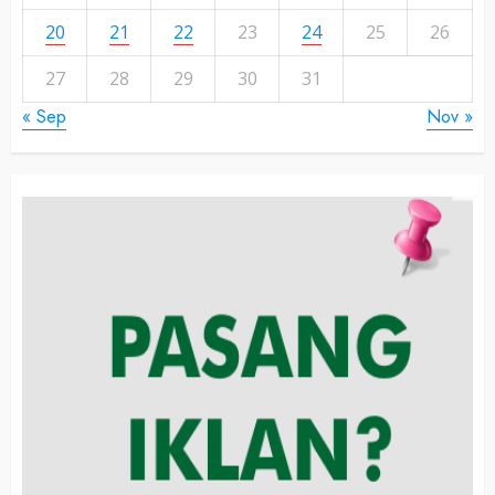
20
21
22
23
24
25
26
27
28
29
30
31
« Sep
Nov »