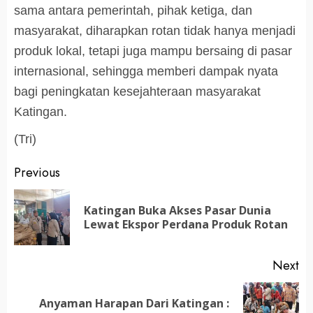
sama antara pemerintah, pihak ketiga, dan
masyarakat, diharapkan rotan tidak hanya menjadi
produk lokal, tetapi juga mampu bersaing di pasar
internasional, sehingga memberi dampak nyata
bagi peningkatan kesejahteraan masyarakat
Katingan.
(Tri)
Post
Previous
navigation
Katingan Buka Akses Pasar Dunia
Pr
Lewat Ekspor Perdana Produk Rotan
po
Next
Anyaman Harapan Dari Katingan :
Next