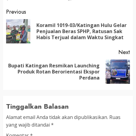
Post
Previous
navigation
Koramil 1019-03/Katingan Hulu Gelar
Pr
Penjualan Beras SPHP, Ratusan Sak
po
Habis Terjual dalam Waktu Singkat
Next
Bupati Katingan Resmikan Launching
Next
Produk Rotan Berorientasi Ekspor
post:
Perdana
Tinggalkan Balasan
Alamat email Anda tidak akan dipublikasikan.
Ruas
yang wajib ditandai
*
Komentar
*