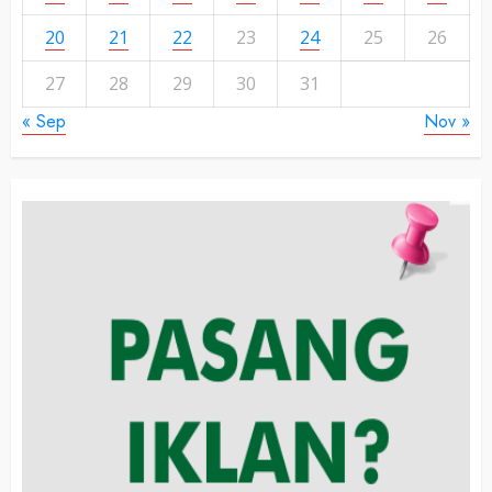
20
21
22
23
24
25
26
27
28
29
30
31
« Sep
Nov »