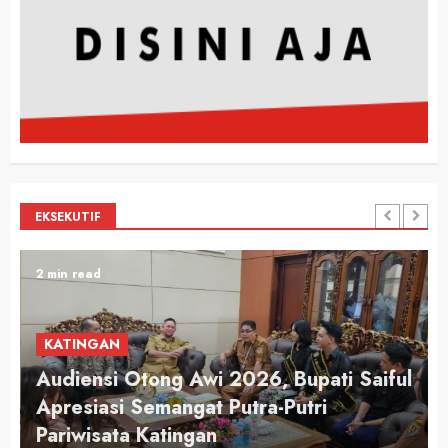
EKSEKUTIF
2 min read
KATINGAN
Audiensi Otong Awi 2026, Bupati Saiful
n
Apresiasi Semangat Putra-Putri
Pariwisata Katingan