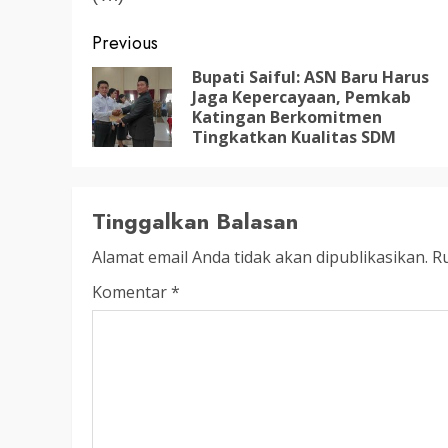
LEGISLATIF
Ribuan Warga Katingan P
Post
Previous
Halaman DPRD Rayakan 
navigation
Bupati Saiful: ASN Baru Harus
Parlemen dengan Jalan 
Jaga Kepercayaan, Pemkab
Katingan Berkomitmen
SENO
18 OKTOBER 2025
Tingkatkan Kualitas SDM
Tinggalkan Balasan
Alamat email Anda tidak akan dipublikasikan.
Ru
Komentar
*