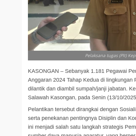
Pelaksana tugas (Plt) K
KASONGAN – Sebanyak 1.181 Pegawai Pemer
Anggaran 2024 Tahap Kedua di lingkungan 
dilantik dan diambil sumpah/janji jabatan. K
Salawah Kasongan, pada Senin (13/10/2025
Pelantikan tersebut dirangkai dengan Sosial
serta penekanan pentingnya Disiplin dan Ko
ini menjadi salah satu langkah strategis P
sumber daya manusia aparatur, yang berper