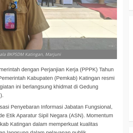
epala BKPSDM Katingan, Marjuni
intah dengan Perjanjian Kerja (PPPK) Tahun
Pemerintah Kabupaten (Pemkab) Katingan resmi
egiatan ini berlangsung khidmat di Gedung
).
isasi Penyebaran Informasi Jabatan Fungsional,
de Etik Aparatur Sipil Negara (ASN). Momentum
emkab Katingan dalam memperkuat kualitas
an langsung dalam pelayanan publik.