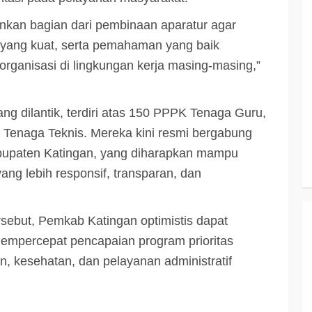
3 min read
inkan bagian dari pembinaan aparatur agar
 yang kuat, serta pemahaman yang baik
rganisasi di lingkungan kerja masing-masing,”
KATINGAN
atingan
Insentif
Pemkab Katingan dan Balai TN
ang dilantik, terdiri atas 150 PPPK Tenaga Guru,
Sebangau Perkuat Sinergi Jaga
Kawasan Konservasi dan Gambut
enaga Teknis. Mereka kini resmi bergabung
abupaten Katingan, yang diharapkan mampu
TRIOKTA
12 MEI 2026
ng lebih responsif, transparan, dan
rsebut, Pemkab Katingan optimistis dapat
mempercepat pencapaian program prioritas
, kesehatan, dan pelayanan administratif
3 min read
DPRD KATINGAN
HEADLINE
KATINGAN