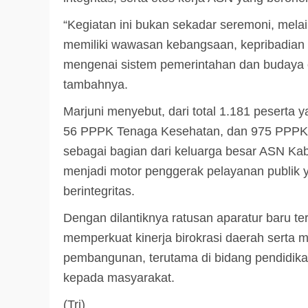
3 min read
“Kegiatan ini bukan sekadar seremoni, mela
DPRD KATINGAN
HEADLINE
memiliki wawasan kebangsaan, kepribadian
KATINGAN
mengenai sistem pemerintahan dan budaya o
RDP DPRD dan Pemkab K
tambahnya.
Soroti Krisis Air Bersih, 
Marjuni menyebut, dari total 1.181 peserta y
Nakes Hingga Ancaman
Pencemaran Sungai
56 PPPK Tenaga Kesehatan, dan 975 PPPK T
sebagai bagian dari keluarga besar ASN K
TRIOKTA
11 MEI 2026
menjadi motor penggerak pelayanan publik ya
berintegritas.
Dengan dilantiknya ratusan aparatur baru te
memperkuat kinerja birokrasi daerah serta 
pembangunan, terutama di bidang pendidikan
2 min read
kepada masyarakat.
DPRD KATINGAN
HEADLINE
(Tri)