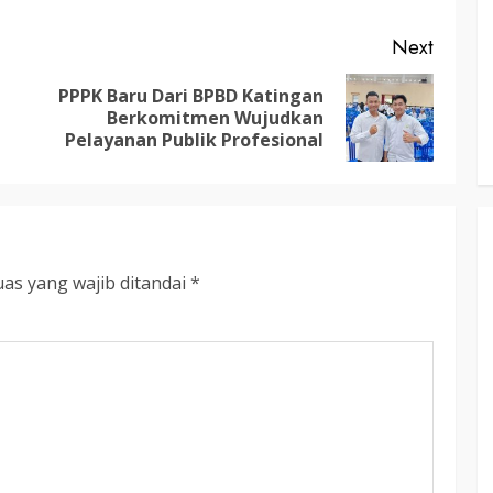
RDP DPRD dan Pemkab Katingan
adati
Soroti Krisis Air Bersih, Insentif
Next
Hari
Nakes Hingga Ancaman
PPPK Baru Dari BPBD Katingan
Sehat
Pencemaran Sungai
Previous
Next
Berkomitmen Wujudkan
TRIOKTA
11 MEI 2026
post:
post:
Pelayanan Publik Profesional
as yang wajib ditandai
*