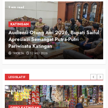
2 min read
KATINGAN
Audiensi Otong Awi 2026, Bupati Saiful
n
Apresiasi Semangat Putra-Putri
Pariwisata Katingan
TRIOKTA
12 MEI 2026
LEGISLATIF
2 min read
DPRD KATINGAN