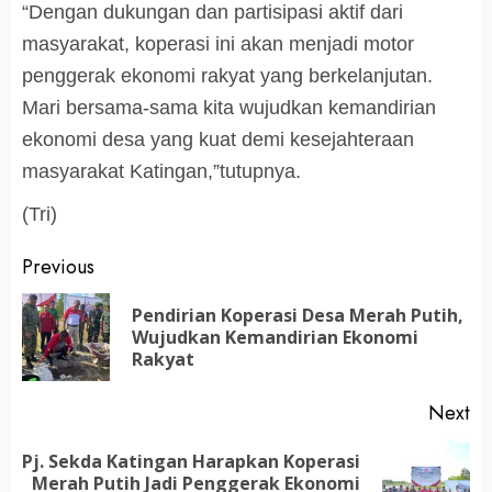
“Dengan dukungan dan partisipasi aktif dari
masyarakat, koperasi ini akan menjadi motor
penggerak ekonomi rakyat yang berkelanjutan.
Mari bersama-sama kita wujudkan kemandirian
ekonomi desa yang kuat demi kesejahteraan
masyarakat Katingan,”tutupnya.
(Tri)
Post
Previous
navigation
Pendirian Koperasi Desa Merah Putih,
Pr
Wujudkan Kemandirian Ekonomi
po
Rakyat
Next
Pj. Sekda Katingan Harapkan Koperasi
Next
Merah Putih Jadi Penggerak Ekonomi