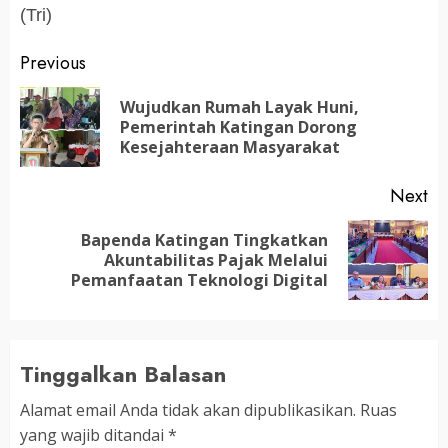
(Tri)
Post
Previous
navigation
Wujudkan Rumah Layak Huni,
Pr
Pemerintah Katingan Dorong
po
Kesejahteraan Masyarakat
Next
Bapenda Katingan Tingkatkan
Next
Akuntabilitas Pajak Melalui
post:
Pemanfaatan Teknologi Digital
Tinggalkan Balasan
Alamat email Anda tidak akan dipublikasikan.
Ruas
yang wajib ditandai
*