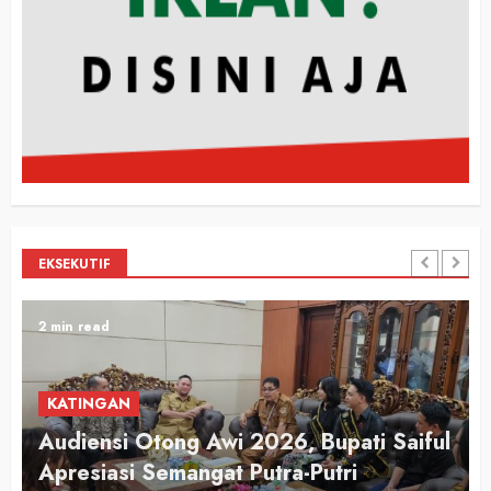
EKSEKUTIF
2 min read
KATINGAN
Audiensi Otong Awi 2026, Bupati Saiful
n
Apresiasi Semangat Putra-Putri