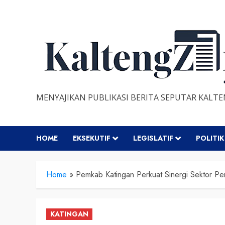
Skip
to
content
MENYAJIKAN PUBLIKASI BERITA SEPUTAR KALT
HOME
EKSEKUTIF
LEGISLATIF
POLITIK
Home
»
Pemkab Katingan Perkuat Sinergi Sektor P
KATINGAN