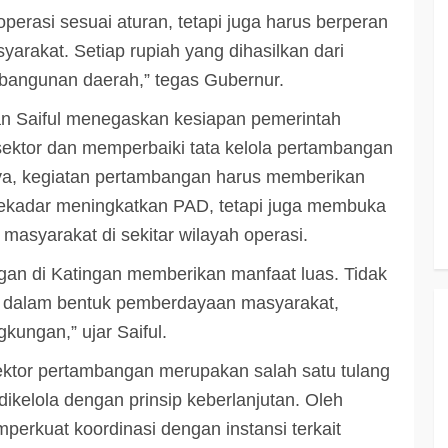
erasi sesuai aturan, tetapi juga harus berperan
3 min read
arakat. Setiap rupiah yang dihasilkan dari
bangunan daerah,” tegas Gubernur.
KATINGAN
atingan
an Saiful menegaskan kesiapan pemerintah
Insentif
Pemkab Katingan dan Balai TN
sektor dan memperbaiki tata kelola pertambangan
Sebangau Perkuat Sinergi Jaga
nya, kegiatan pertambangan harus memberikan
Kawasan Konservasi dan Gambut
 sekadar meningkatkan PAD, tetapi juga membuka
TRIOKTA
12 MEI 2026
asyarakat di sekitar wilayah operasi.
gan di Katingan memberikan manfaat luas. Tidak
ga dalam bentuk pemberdayaan masyarakat,
gkungan,” ujar Saiful.
ktor pertambangan merupakan salah satu tulang
3 min read
DPRD KATINGAN
HEADLINE
kelola dengan prinsip keberlanjutan. Oleh
KATINGAN
perkuat koordinasi dengan instansi terkait