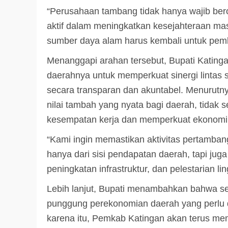
“Perusahaan tambang tidak hanya wajib berop
3 min read
DPRD KATINGAN
HEADLINE
aktif dalam meningkatkan kesejahteraan masy
KATINGAN
sumber daya alam harus kembali untuk pem
RDP DPRD dan Pemkab K
Menanggapi arahan tersebut, Bupati Kating
Soroti Krisis Air Bersih, 
daerahnya untuk memperkuat sinergi lintas 
Nakes Hingga Ancaman
secara transparan dan akuntabel. Menurut
Pencemaran Sungai
nilai tambah yang nyata bagi daerah, tidak
TRIOKTA
11 MEI 2026
kesempatan kerja dan memperkuat ekonomi m
“Kami ingin memastikan aktivitas pertamban
hanya dari sisi pendapatan daerah, tapi ju
peningkatan infrastruktur, dan pelestarian lin
Lebih lanjut, Bupati menambahkan bahwa se
2 min read
punggung perekonomian daerah yang perlu di
DPRD KATINGAN
HEADLINE
karena itu, Pemkab Katingan akan terus mem