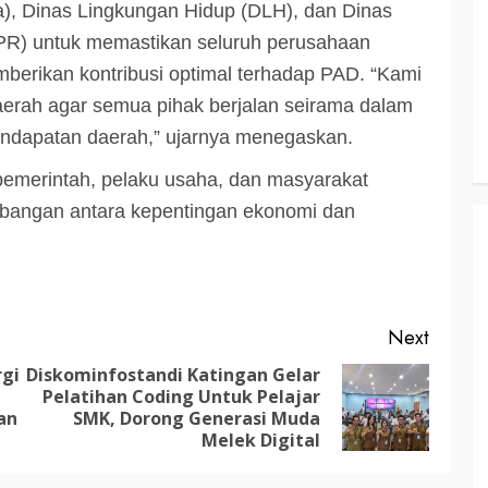
RDP DPRD dan Pemkab Katingan
), Dinas Lingkungan Hidup (DLH), dan Dinas
adati
Soroti Krisis Air Bersih, Insentif
R) untuk memastikan seluruh perusahaan
Hari
Nakes Hingga Ancaman
berikan kontribusi optimal terhadap PAD.
“Kami
Sehat
Pencemaran Sungai
aerah agar semua pihak berjalan seirama dalam
TRIOKTA
11 MEI 2026
ndapatan daerah,” ujarnya menegaskan.
 pemerintah, pelaku usaha, dan masyarakat
bangan antara kepentingan ekonomi dan
Next
rgi
Diskominfostandi Katingan Gelar
Pelatihan Coding Untuk Pelajar
Previous
Next
an
SMK, Dorong Generasi Muda
post:
post:
Melek Digital