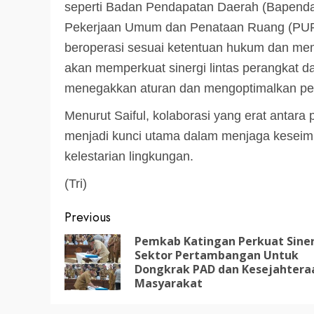
LEGISLATIF
seperti Badan Pendapatan Daerah (Bapenda
Ribuan Warga Katingan P
Pekerjaan Umum dan Penataan Ruang (PUP
Halaman DPRD Rayakan 
beroperasi sesuai ketentuan hukum dan mem
Parlemen dengan Jalan 
akan memperkuat sinergi lintas perangkat d
SENO
18 OKTOBER 2025
menegakkan aturan dan mengoptimalkan pe
Menurut Saiful, kolaborasi yang erat antara
menjadi kunci utama dalam menjaga keseim
kelestarian lingkungan.
(Tri)
Post
Previous
navigation
Pemkab Katingan Perkuat Sine
Sektor Pertambangan Untuk
Dongkrak PAD dan Kesejahtera
Masyarakat