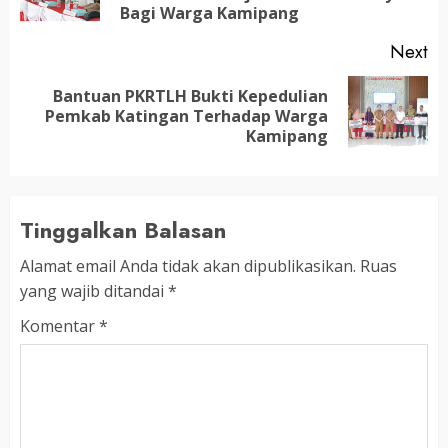
po
Bagi Warga Kamipang
Next
Bantuan PKRTLH Bukti Kepedulian
Next
Pemkab Katingan Terhadap Warga
post:
Kamipang
Tinggalkan Balasan
Alamat email Anda tidak akan dipublikasikan.
Ruas
yang wajib ditandai
*
Komentar
*