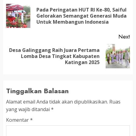
navigation
Pada Peringatan HUT RI Ke-80, Saiful
Pr
Gelorakan Semangat Generasi Muda
po
Untuk Membangun Indonesia
Next
Desa Galinggang Raih Juara Pertama
Next
Lomba Desa Tingkat Kabupaten
post:
Katingan 2025
Tinggalkan Balasan
Alamat email Anda tidak akan dipublikasikan.
Ruas
yang wajib ditandai
*
Komentar
*