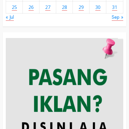
25
26
27
28
29
30
31
« Jul
Sep »