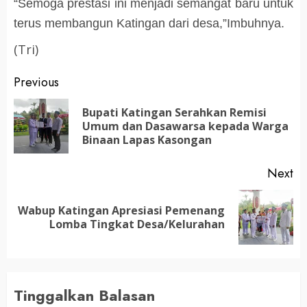
“Semoga prestasi ini menjadi semangat baru untuk
terus membangun Katingan dari desa,”Imbuhnya.
(Tri)
Post
Previous
navigation
Bupati Katingan Serahkan Remisi
Pr
Umum dan Dasawarsa kepada Warga
po
Binaan Lapas Kasongan
Next
Wabup Katingan Apresiasi Pemenang
Next
Lomba Tingkat Desa/Kelurahan
post:
Tinggalkan Balasan