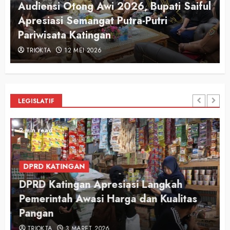
Audiensi Otong Awi 2026, Bupati Saiful
n
Apresiasi Semangat Putra-Putri
Pariwisata Katingan
TRIOKTA
12 MEI 2026
LEGISLATIF
2 min read
DPRD KATINGAN
DPRD Katingan Apresiasi Langkah
Pemerintah Awasi Harga dan Kualitas
Pangan
TRIOKTA
3 MARET 2026