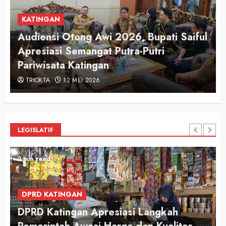
KATINGAN
Audiensi Otong Awi 2026, Bupati Saiful
n
Apresiasi Semangat Putra-Putri
Pariwisata Katingan
TRIOKTA
12 MEI 2026
LEGISLATIF
2 min read
DPRD KATINGAN
DPRD Katingan Apresiasi Langkah