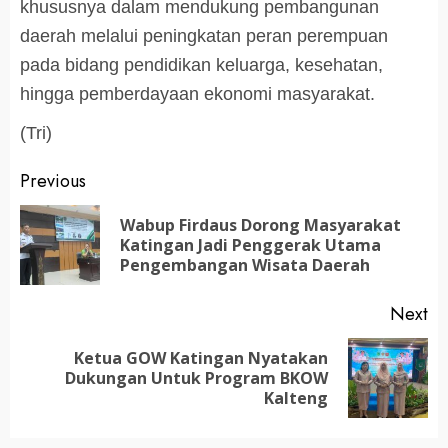
khususnya dalam mendukung pembangunan
daerah melalui peningkatan peran perempuan
pada bidang pendidikan keluarga, kesehatan,
hingga pemberdayaan ekonomi masyarakat.
(Tri)
Post
Previous
navigation
Wabup Firdaus Dorong Masyarakat
Pr
Katingan Jadi Penggerak Utama
po
Pengembangan Wisata Daerah
Next
Ketua GOW Katingan Nyatakan
Next
Dukungan Untuk Program BKOW
post:
Kalteng