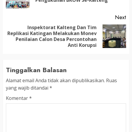
po
Next
Inspektorat Kalteng Dan Tim
Replikasi Katingan Melakukan Monev
Next
Penilaian Calon Desa Percontohan
post:
Anti Korupsi
Tinggalkan Balasan
Alamat email Anda tidak akan dipublikasikan.
Ruas
yang wajib ditandai
*
Komentar
*