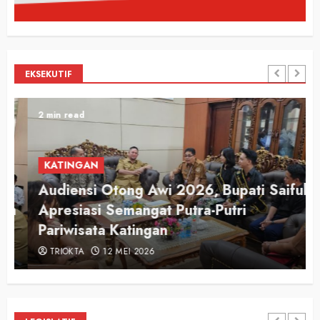
EKSEKUTIF
2 min read
KATINGAN
Audiensi Otong Awi 2026, Bupati Saiful
n
Apresiasi Semangat Putra-Putri
Pariwisata Katingan
TRIOKTA
12 MEI 2026