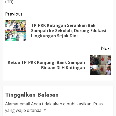
(Tri)
Post
Previous
navigation
TP-PKK Katingan Serahkan Bak
Pr
Sampah ke Sekolah, Dorong Edukasi
po
Lingkungan Sejak Dini
Next
Ketua TP-PKK Kunjungi Bank Sampah
Next
Binaan DLH Katingan
post:
Tinggalkan Balasan
Alamat email Anda tidak akan dipublikasikan.
Ruas
yang wajib ditandai
*