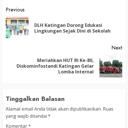
Post
Previous
navigation
DLH Katingan Dorong Edukasi
Pr
Lingkungan Sejak Dini di Sekolah
po
Next
Meriahkan HUT RI Ke-80,
Next
Diskominfostandi Katingan Gelar
post:
Lomba Internal
Tinggalkan Balasan
Alamat email Anda tidak akan dipublikasikan.
Ruas
yang wajib ditandai
*
Komentar
*