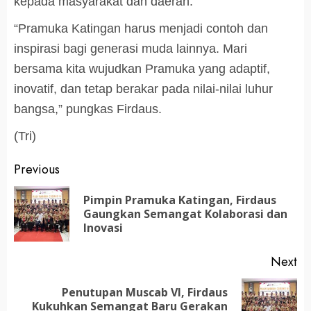
kepada masyarakat dan daerah.
“Pramuka Katingan harus menjadi contoh dan
inspirasi bagi generasi muda lainnya. Mari
bersama kita wujudkan Pramuka yang adaptif,
inovatif, dan tetap berakar pada nilai-nilai luhur
bangsa,” pungkas Firdaus.
(Tri)
Post
Previous
navigation
Pimpin Pramuka Katingan, Firdaus
Pr
Gaungkan Semangat Kolaborasi dan
po
Inovasi
Next
Penutupan Muscab VI, Firdaus
Next
Kukuhkan Semangat Baru Gerakan