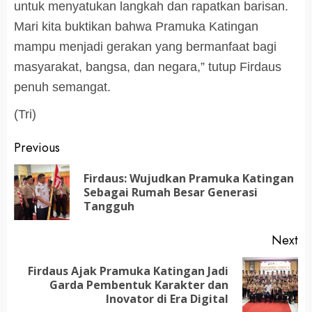
untuk menyatukan langkah dan rapatkan barisan.
Mari kita buktikan bahwa Pramuka Katingan
mampu menjadi gerakan yang bermanfaat bagi
masyarakat, bangsa, dan negara,” tutup Firdaus
penuh semangat.
(Tri)
Post
Previous
navigation
Firdaus: Wujudkan Pramuka Katingan
Pr
Sebagai Rumah Besar Generasi
po
Tangguh
Next
Firdaus Ajak Pramuka Katingan Jadi
Next
Garda Pembentuk Karakter dan
post:
Inovator di Era Digital