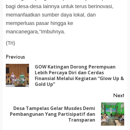
bagi desa-desa lainnya untuk terus berinovasi,
memanfaatkan sumber daya lokal, dan
memperluas pasar hingga ke
mancanegara,”Imbuhnya.
(Tri)
Post
Previous
navigation
GOW Katingan Dorong Perempuan
Lebih Percaya Diri dan Cerdas
Pr
Finansial Melalui Kegiatan “Glow Up &
po
Gold Up”
Next
Desa Tampelas Gelar Musdes Demi
Next
Pembangunan Yang Partisipatif dan
post:
Transparan